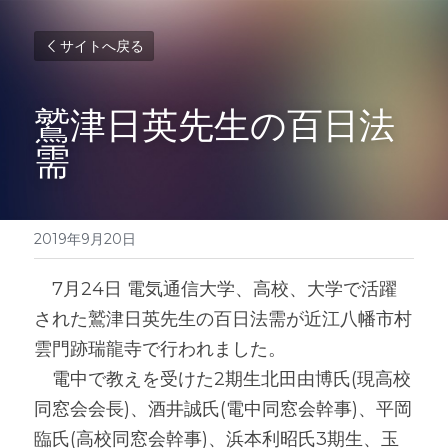
サイトへ戻る
鷲津日英先生の百日法
需
2019年9月20日
　7月24日 電気通信大学、高校、大学で活躍
された鷲津日英先生の百日法需が近江八幡市村
雲門跡瑞龍寺で行われました。
　電中で教えを受けた2期生北田由博氏(現高校
同窓会会長)、酒井誠氏(電中同窓会幹事)、平岡
臨氏(高校同窓会幹事)、浜本利昭氏3期生、玉