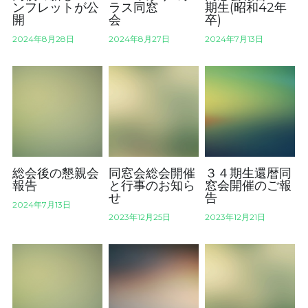
ンフレットが公
ラス同窓
期生(昭和42年
開
会
卒)
2024年8月28日
2024年8月27日
2024年7月13日
総会後の懇親会
同窓会総会開催
３４期生還暦同
報告
と行事のお知ら
窓会開催のご報
せ
告
2024年7月13日
2023年12月25日
2023年12月21日