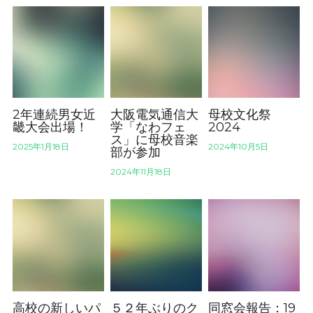
2年連続男女近
大阪電気通信大
母校文化祭
畿大会出場！
学「なわフェ
2024
ス」に母校音楽
2025年1月18日
2024年10月5日
部が参加
2024年11月18日
高校の新しいパ
５２年ぶりのク
同窓会報告：19