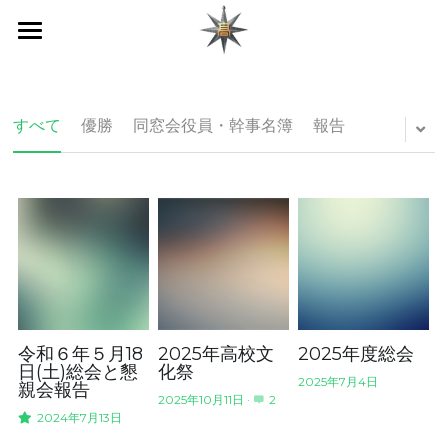
ホーム
会報
すべて
優勝
同窓会役員・幹事名簿
報告
お問い合わせ
高校ホームページ
お知らせ
令和６年５月18
2025年高校文
2025年度総会
日(土)総会と懇
化祭
2025年7月4日
親会報告
2025年10月11日
·
2
2024年7月13日