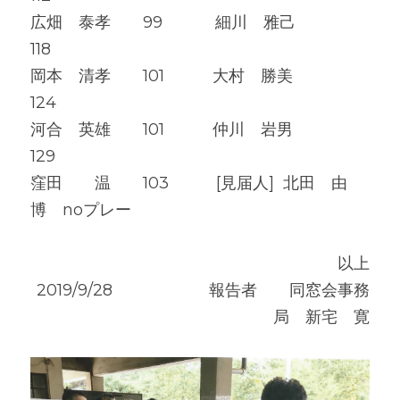
広畑　泰孝　　99　　　 細川　雅己　　　　
118
岡本　清孝　　101　　　大村　勝美　　　　
124
河合　英雄　　101　　　仲川　岩男     
129　　　　　
窪田　　温　　103　       [見届人]  北田　由
博　noプレー
以上
2019/9/28　　　　　　報告者　　同窓会事務
局　新宅　寛