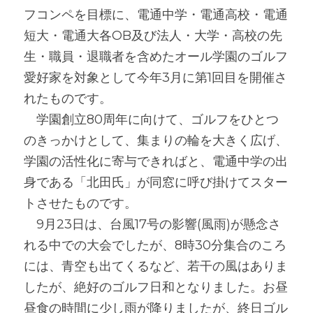
フコンペを目標に、電通中学・電通高校・電通
短大・電通大各OB及び法人・大学・高校の先
生・職員・退職者を含めたオール学園のゴルフ
愛好家を対象として今年3月に第1回目を開催さ
れたものです。
　学園創立80周年に向けて、ゴルフをひとつ
のきっかけとして、集まりの輪を大きく広げ、
学園の活性化に寄与できればと、電通中学の出
身である「北田氏」が同窓に呼び掛けてスター
トさせたものです。
　9月23日は、台風17号の影響(風雨)が懸念さ
れる中での大会でしたが、8時30分集合のころ
には、青空も出てくるなど、若干の風はありま
したが、絶好のゴルフ日和となりました。お昼
昼食の時間に少し雨が降りましたが、終日ゴル