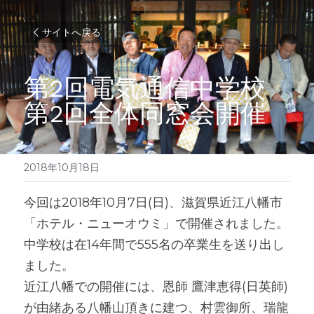
サイトへ戻る
第2回電気通信中学校
第2回全体同窓会開催
2018年10月18日
今回は2018年10月7日(日)、滋賀県近江八幡市
「ホテル・ニューオウミ」で開催されました。
中学校は在14年間で555名の卒業生を送り出し
ました。
近江八幡での開催には、恩師 鷹津恵得(日英師)
が由緒ある八幡山頂きに建つ、村雲御所、瑞龍