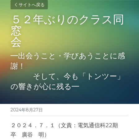
サイトへ戻る
５２年ぶりのクラス同
窓
会　　　　　　　　　 
━出会うこと・学びあうことに感
謝！
　　　そして、今も「トンツー」
の響きが心に残る━
2024年8月27日
２０２４．７．１（文責：電気通信科22期
卒　廣谷　明）