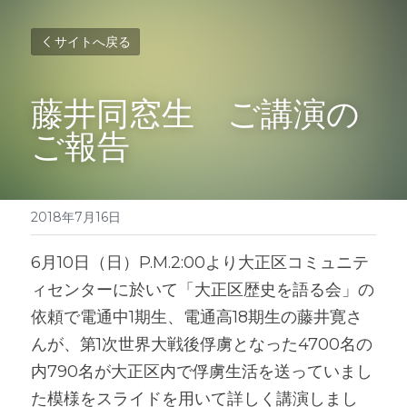
サイトへ戻る
藤井同窓生　ご講演の
ご報告
2018年7月16日
6月10日（日）P.M.2:00より大正区コミュニテ
ィセンターに於いて「大正区歴史を語る会」の
依頼で電通中1期生、電通高18期生の藤井寛さ
んが、第1次世界大戦後俘虜となった4700名の
内790名が大正区内で俘虜生活を送っていまし
た模様をスライドを用いて詳しく講演しまし