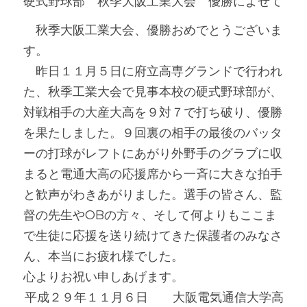
硬式野球部　秋季大阪工業大会　優勝によせて
　秋季大阪工業大会、優勝おめでとうございま
す。
　昨日１１月５日に府立高専グランドで行われ
た、秋季工業大会で見事本校の硬式野球部が、
対戦相手の大産大高を９対７で打ち破り、優勝
を果たしました。９回裏の相手の最後のバッタ
ーの打球がレフトにあがり外野手のグラブに収
まると電通大高の応援席から一斉に大きな拍手
と歓声がわきあがりました。選手の皆さん、監
督の先生やOBの方々、そして何よりもここま
で生徒に応援を送り続けてきた保護者のみなさ
ん、本当にお疲れ様でした。
心よりお祝い申しあげます。
平成２９年１１月６日　　大阪電気通信大学高